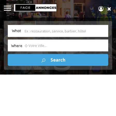
What
Where