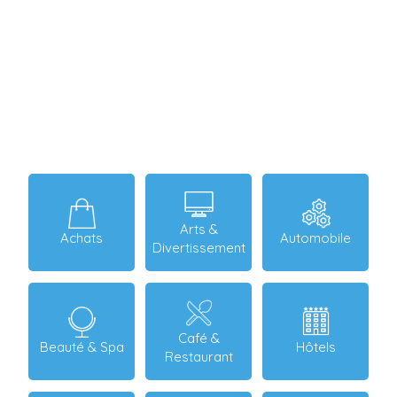
Arts &
Achats
Automobile
Divertissement
Café &
Beauté & Spa
Hôtels
Restaurant