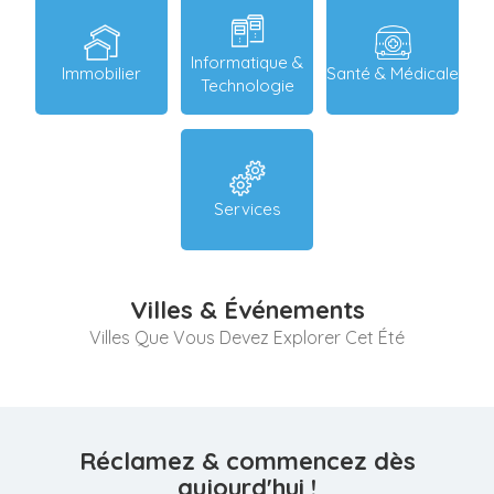
Informatique &
Immobilier
Santé & Médicale
Technologie
Services
Villes & Événements
Villes Que Vous Devez Explorer Cet Été
Réclamez & commencez dès
aujourd'hui !