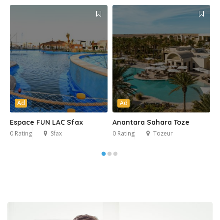
Ad
Ad
Espace FUN LAC Sfax
Anantara Sahara Toze
C
0 Rating
Sfax
0 Rating
Tozeur
0