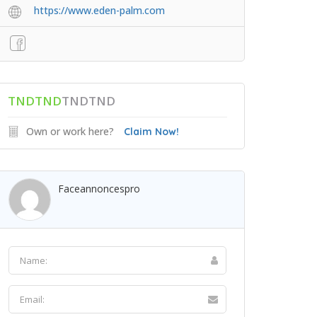
https://www.eden-palm.com
TNDTND
TNDTND
Own or work here?
Claim Now!
Faceannoncespro